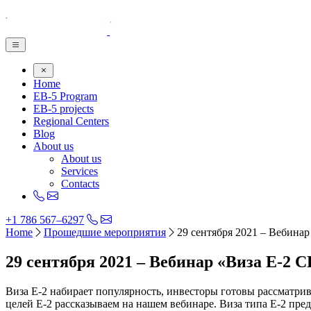
Home
EB-5 Program
EB-5 projects
Regional Centers
Blog
About us
About us
Services
Contacts
+1 786 567–6297
Home
Прошедшие мероприятия
29 сентября 2021 – Вебина
29 сентября 2021 – Вебинар «Виза Е-2
Виза E-2 набирает популярность, инвесторы готовы рассматри
целей E-2 рассказываем на нашем вебинаре. Виза типа E-2 пре