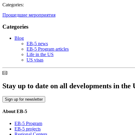
Categories:
Прошедшие мероприятия
Categories
Blog
EB-5 news
EB-5 Program articles
Life in the US
US visas
Stay up to date on all developments in th
Sign up for newsletter
About EB-5
EB-5 Program
EB-5 projects
Regional Centers