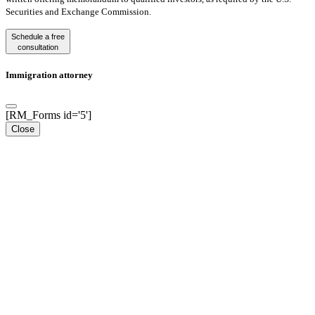
Securities and Exchange Commission.
Schedule a free
consultation
Immigration attorney
[RM_Forms id='5']
Close